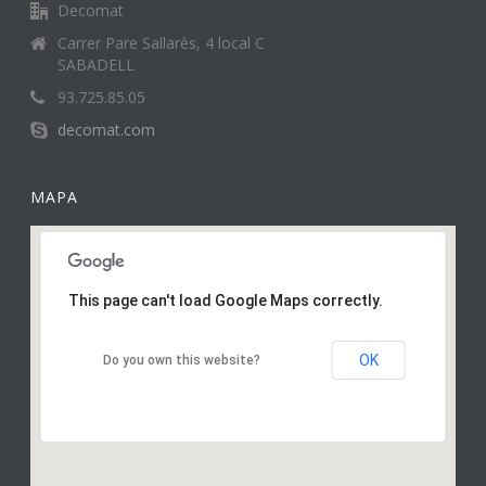
Decomat
Carrer Pare Sallarès, 4 local C
SABADELL
93.725.85.05
decomat.com
MAPA
This page can't load Google Maps correctly.
OK
Do you own this website?