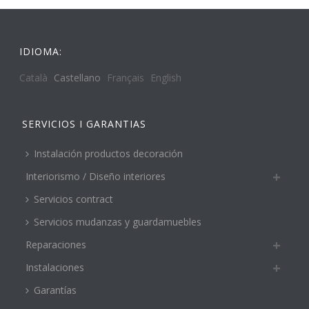
IDIOMA:
Català
Castellano
Français
English
SERVICIOS I GARANTIAS
Instalación productos decoración
Interiorismo / Diseño interiores
Servicios contract
Servicios mudanzas y guardamuebles
Reparaciones
Instalaciones
Garantías