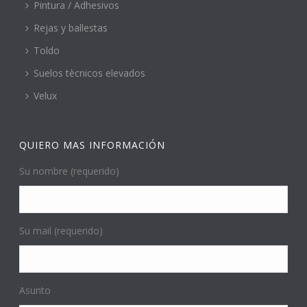
Pintura / Adhesivos
Rejas y ballestas
Toldo
Suelos tècnicos elevados
Velux
QUIERO MAS INFORMACIÓN
Su nombre (requerido)
Su mail (requerido)
Asunto