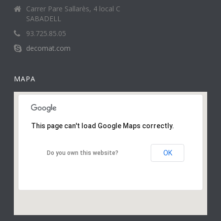
Carrer Pare Sallarès, 4 local C
SABADELL
93.725.85.05
decomat.com
MAPA
This page can't load Google Maps correctly.
OK
Do you own this website?