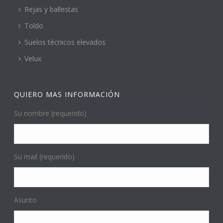
Rejas y ballestas
Toldo
Suelos tècnicos elevados
Velux
QUIERO MAS INFORMACIÓN
Su nombre (requerido)
Su mail (requerido)
Asunto