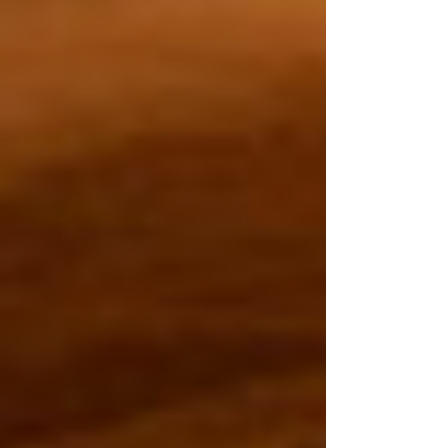
esures
acabats