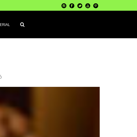
ERIAL
ó