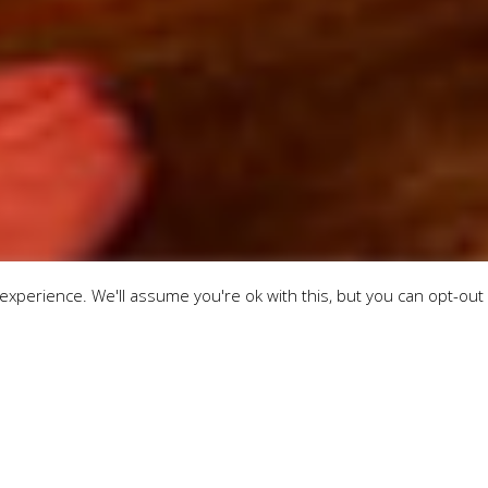
xperience. We'll assume you're ok with this, but you can opt-out 