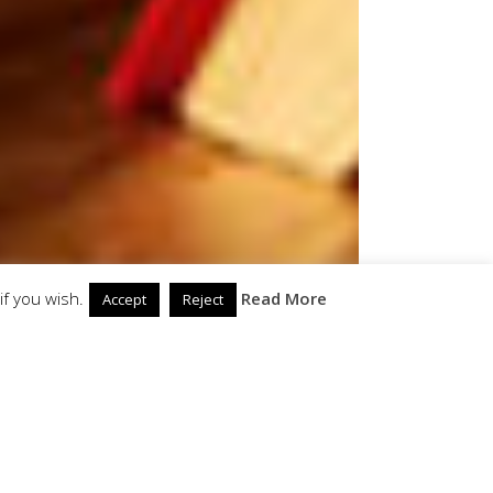
if you wish.
Read More
Accept
Reject