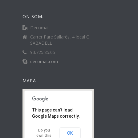
ON SOM:
Decomat
Carrer Pare Sallarès, 4 local C
SABADELL
93.725.85.05
decomat.com
MAPA
This page can't load
Google Maps correctly.
Do you
OK
own this