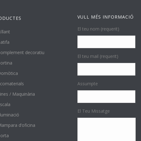
VULL MÉS INFORMACIÓ
ODUCTES
El teu nom (requerit)
ïllant
atifa
omplement decoratiu
El teu mail (requerit)
ortina
Domòtica
comaterials
Assumpte
ines / Maquinària
scala
El Teu Missatge
l·luminació
ampara d’oficina
orta