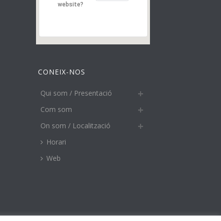
website?
CONEIX-NOS
Qui som / Presentació
Com som
On som / Localització
Horari
Web