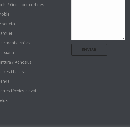
iels / Guies per cortines
Moble
Moqueta
arquet
aviments vinílics
ersiana
intura / Adhesius
eixes i ballestes
endal
erres tècnics elevats
elux