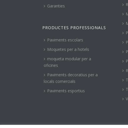
R
Garanties
PRODUCTES PROFESSIONALS
P
Paviments escolars
P
Moquetes per a hotels
P
moqueta modular per a
P
oficines
R
Paviments decoratius per a
T
locals comercials
T
Paviments esportius
V