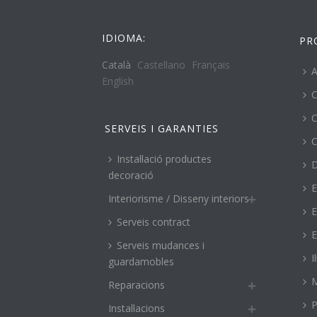
IDIOMA:
PR
Català
Castellano
Français
A
English
C
C
SERVEIS I GARANTIES
C
Instal·lació productes
decoració
E
Interiorisme / Disseny interiors
E
Serveis contract
E
Serveis mudances i
I
guardamobles
M
Reparacions
P
Instal·lacions