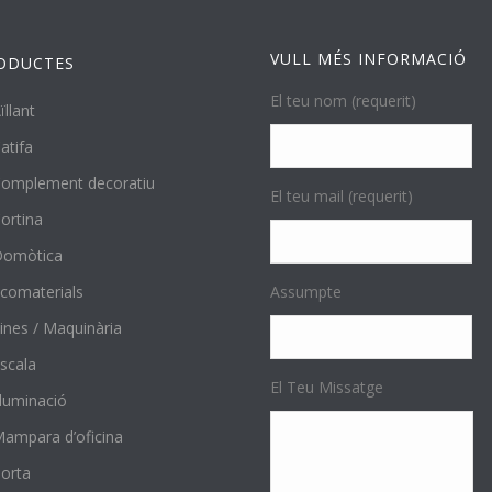
VULL MÉS INFORMACIÓ
ODUCTES
El teu nom (requerit)
ïllant
atifa
omplement decoratiu
El teu mail (requerit)
ortina
Domòtica
comaterials
Assumpte
ines / Maquinària
scala
El Teu Missatge
l·luminació
ampara d’oficina
orta