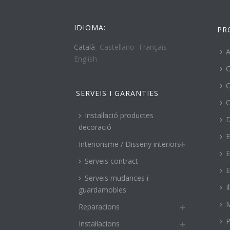
IDIOMA:
PR
Català
Castellano
Français
A
English
C
C
SERVEIS I GARANTIES
C
Instal·lació productes
decoració
E
Interiorisme / Disseny interiors
E
Serveis contract
E
Serveis mudances i
I
guardamobles
M
Reparacions
P
Instal·lacions