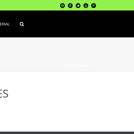
ERIAL
INERIE
»
INSTALLEZ LA CHAUSSÉE
»
BOÎTES OUTILS
ES