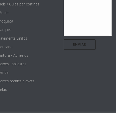
iels / Guies per cortines
Moble
Moqueta
arquet
aviments vinílics
ersiana
intura / Adhesius
eixes i ballestes
endal
erres tècnics elevats
elux