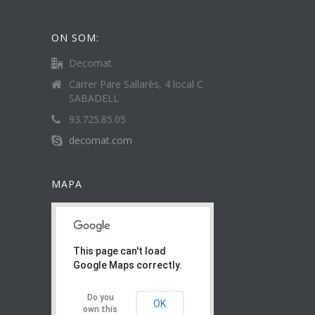
ON SOM:
Decomat
Carrer Pare Sallarès, 4 local C
SABADELL
93.725.85.05
decomat.com
MAPA
This page can't load
Google Maps correctly.
Do you
OK
own this