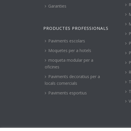
R
Garanties
PRODUCTES PROFESSIONALS
P
Paviments escolars
P
Moquetes per a hotels
P
moqueta modular per a
P
oficines
R
Paviments decoratius per a
T
locals comercials
T
Paviments esportius
V