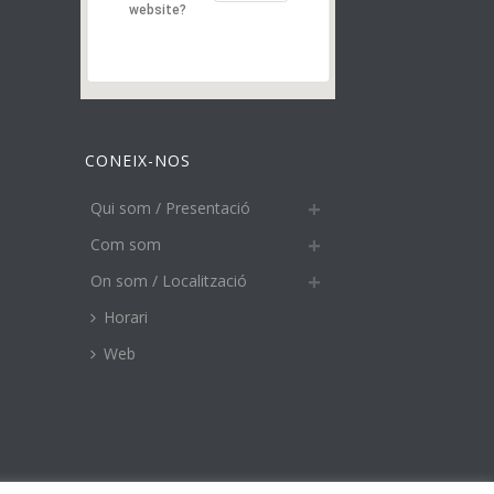
website?
CONEIX-NOS
Qui som / Presentació
Com som
On som / Localització
Horari
Web