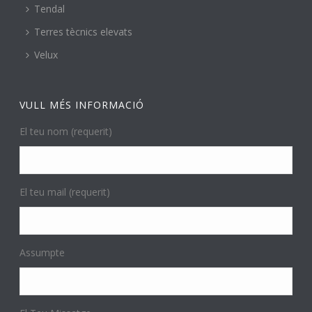
Tendal
Terres tècnics elevats
Velux
VULL MÉS INFORMACIÓ
El teu nom (requerit)
El teu mail (requerit)
Assumpte