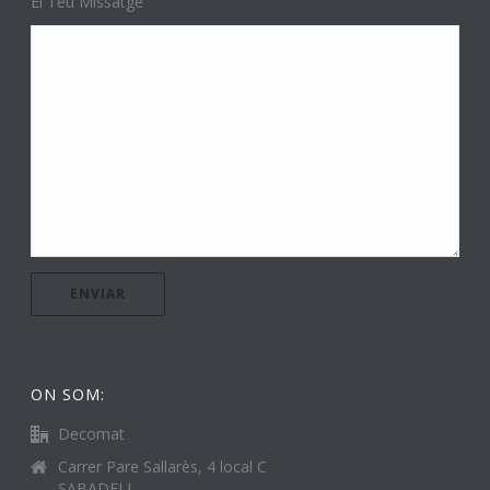
El Teu Missatge
ON SOM:
Decomat
Carrer Pare Sallarès, 4 local C
SABADELL