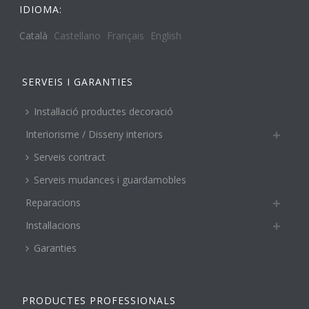
IDIOMA:
Català
Castellano
Français
English
SERVEIS I GARANTIES
Instal·lació productes decoració
Interiorisme / Disseny interiors
Serveis contract
Serveis mudances i guardamobles
Reparacions
Instal·lacions
Garanties
PRODUCTES PROFESSIONALS