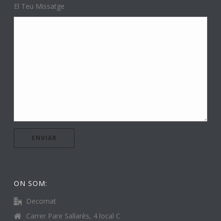
El Teu Missatge
ON SOM:
Decomat
Carrer Pare Sallarès, 4 local C