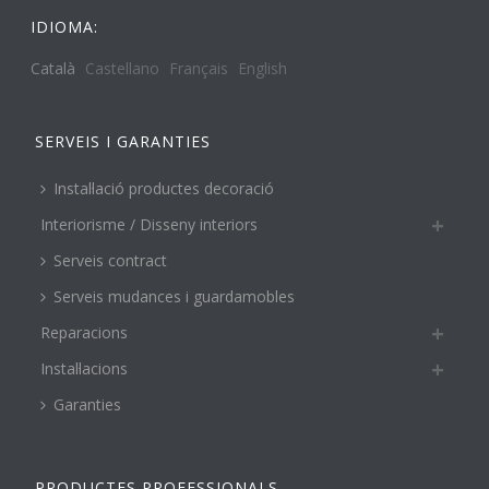
IDIOMA:
Català
Castellano
Français
English
SERVEIS I GARANTIES
Instal·lació productes decoració
Interiorisme / Disseny interiors
Serveis contract
Serveis mudances i guardamobles
Reparacions
Instal·lacions
Garanties
PRODUCTES PROFESSIONALS