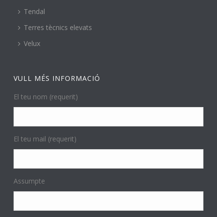
Tendal
Terres tècnics elevats
Velux
VULL MÉS INFORMACIÓ
El teu nom (requerit)
El teu mail (requerit)
Assumpte