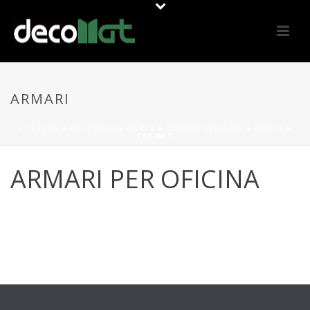
ARMARI
PORTADA
»
MATERIALS
»
MOBLE
»
SEGONS UBICACIÓ
»
OFFICE
»
CABINET
ARMARI PER OFICINA