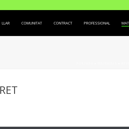
LLAR
COMUNITAT
CONTRACT
PROFESSIONAL
MAT
PORTADA
»
MATERIALS
»
REV
RET