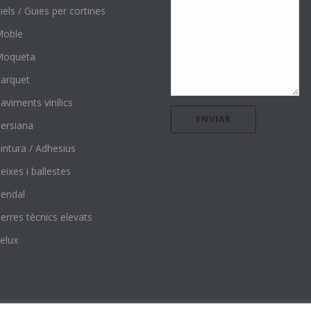
iels / Guies per cortines
Moble
Moqueta
arquet
aviments vinílics
ersiana
intura / Adhesius
eixes i ballestes
endal
erres tècnics elevats
elux