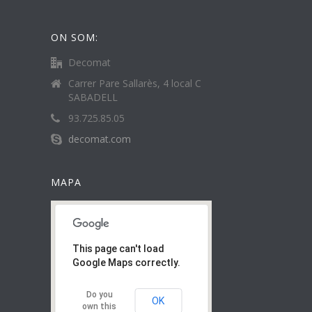
ON SOM:
Decomat
Carrer Pare Sallarès, 4 local C
SABADELL
93.725.85.05
decomat.com
MAPA
This page can't load
Google Maps correctly.
Do you
OK
own this