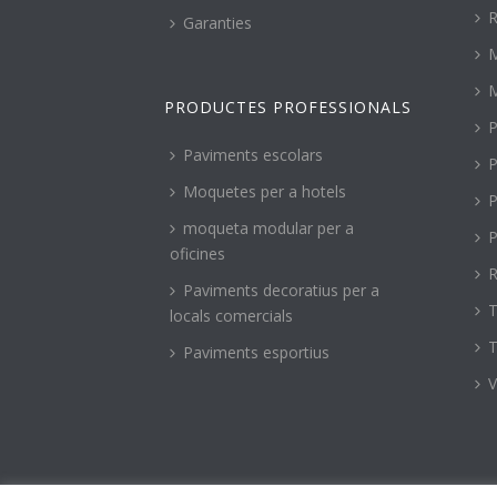
R
Garanties
PRODUCTES PROFESSIONALS
P
Paviments escolars
P
Moquetes per a hotels
P
moqueta modular per a
P
oficines
R
Paviments decoratius per a
T
locals comercials
T
Paviments esportius
V