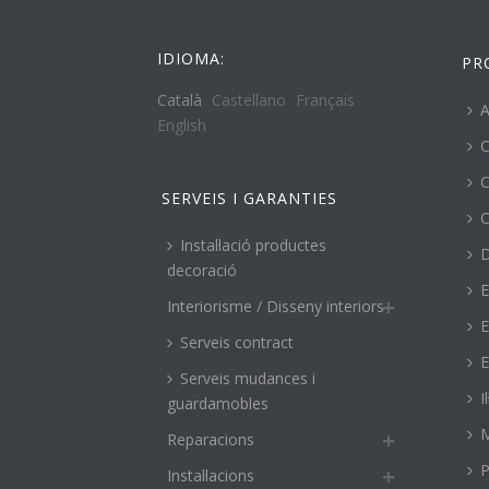
IDIOMA:
PR
Català
Castellano
Français
A
English
C
C
SERVEIS I GARANTIES
C
Instal·lació productes
decoració
E
Interiorisme / Disseny interiors
E
Serveis contract
E
Serveis mudances i
I
guardamobles
M
Reparacions
P
Instal·lacions