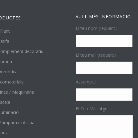
VULL MÉS INFORMACIÓ
ODUCTES
El teu nom (requerit)
ïllant
atifa
omplement decoratiu
El teu mail (requerit)
ortina
Domòtica
comaterials
Assumpte
ines / Maquinària
scala
El Teu Missatge
l·luminació
ampara d’oficina
orta