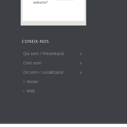
website?
CONEIX-NOS
Qui som / Presentació
Com som
On som / Localització
Horari
Web