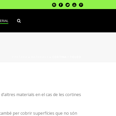
ERIAL
PORTADA
»
MATERIALS
»
CORTINA / TOLDO
d’altres materials en el cas de les cortines
s també per cobrir superfícies que no són