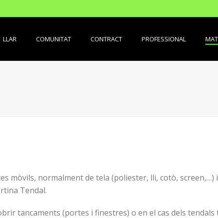
LLAR
COMUNITAT
CONTRACT
PROFESSIONAL
MAT
 mòvils, normalment de tela (poliester, lli, cotò, screen,…) i 
Cortina Tendal.
cobrir tancaments (portes i finestres) o en el cas dels tendal