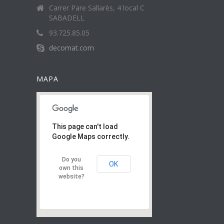
Carrer Pare Sallarès, 4 local C
SABADELL
93.725.85.05
decomat.com
MAPA
This page can't load
Google Maps correctly.
Do you
OK
own this
website?