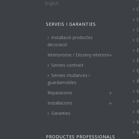
English
C
C
SERVEIS I GARANTIES
C
Instal·lació productes
decoració
E
Interiorisme / Disseny interiors
E
Serveis contract
E
Serveis mudances i
I
guardamobles
M
Reparacions
P
Instal·lacions
R
Garanties
PRODUCTES PROFESSIONALS