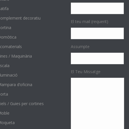
atifa
omplement decoratiu
El teu mail (requerit)
ortina
Domòtica
comaterials
Assumpte
ines / Maquinària
scala
El Teu Missatge
l·luminació
ampara d’oficina
orta
iels / Guies per cortines
Moble
Moqueta