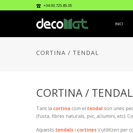
+34.93.725.85.05
INICI
CORTINA / TENDAL
CORTINA / TENDAL
Tant la
cortina
com el
tendal
son unes peces
(fusta, fibres naturals, pvc, al.lumini, etc). 
Aquests
tendals
i
cortines
s’utilitzen per 