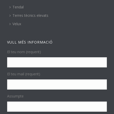
Tendal
Terres tècnics elevats
Velux
VULL MÉS INFORMACIÓ
El teu nom (requerit)
El teu mail (requerit)
Assumpte