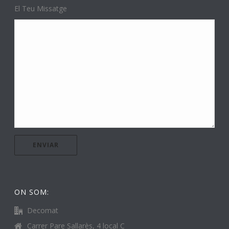
El Teu Missatge
ON SOM:
Decomat
Carrer Pare Sallarès, 4 local C