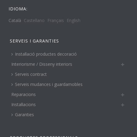
IDIOMA:
Català
Castellano
Français
English
SERVEIS I GARANTIES
Instal·lació productes decoració
Interiorisme / Disseny interiors
Serveis contract
Serveis mudances i guardamobles
Reparacions
Instal·lacions
Garanties