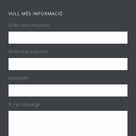
VULL MÉS INFORMACIÓ
El teu nom (requerit)
El teu mail (requerit)
Assumpte
El Teu Missatge