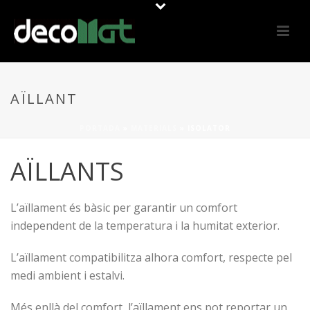
AÏLLANT
PORTADA
»
MATERIALS
»
ISOLATOR
AÏLLANTS
L’aïllament és bàsic per garantir un comfort
independent de la temperatura i la humitat exterior.
L’aïllament compatibilitza alhora comfort, respecte pel
medi ambient i estalvi.
Més enllà del comfort, l’aïllament ens pot reportar un