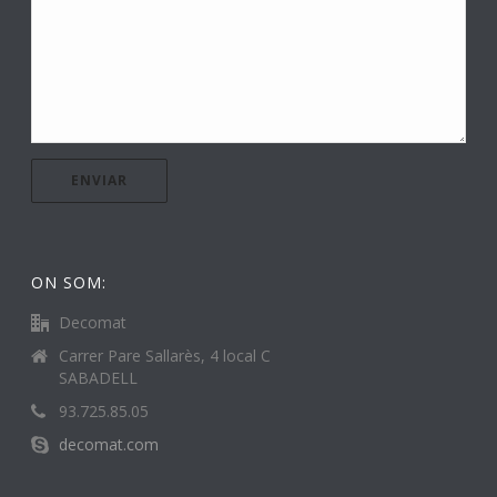
ON SOM:
Decomat
Carrer Pare Sallarès, 4 local C
SABADELL
93.725.85.05
decomat.com