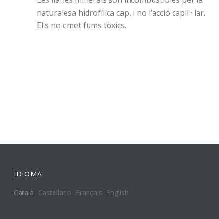
Les llanes minerals són incombustibles per la
naturalesa hidrofílica cap, i no l’acció capil · lar.
Ells no emet fums tòxics.
IDIOMA:
Català
Castellano
Français
English