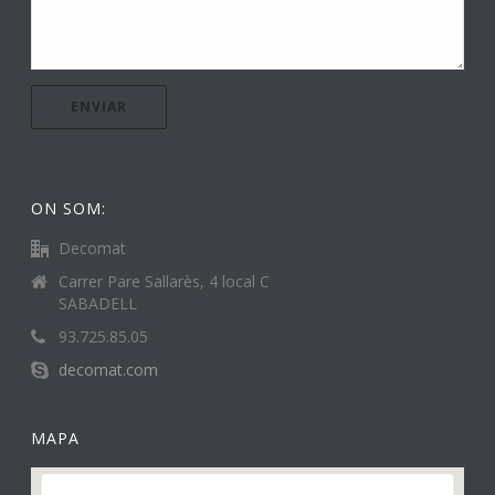
ON SOM:
Decomat
Carrer Pare Sallarès, 4 local C
SABADELL
93.725.85.05
decomat.com
MAPA