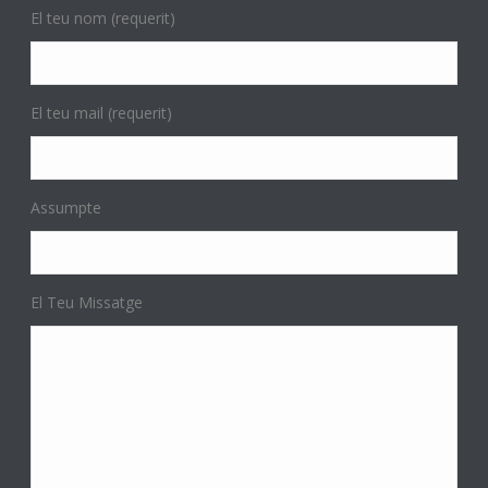
El teu nom (requerit)
El teu mail (requerit)
Assumpte
El Teu Missatge