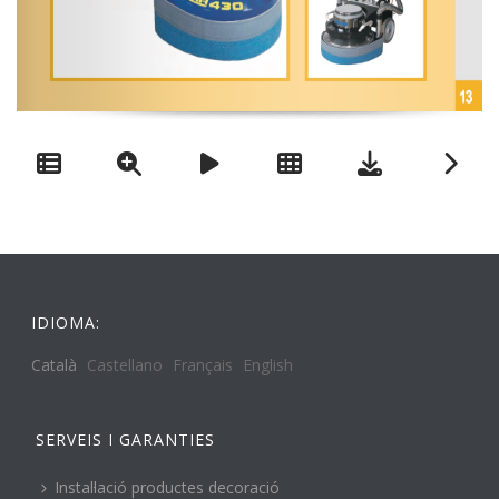
IDIOMA:
Català
Castellano
Français
English
SERVEIS I GARANTIES
Instal·lació productes decoració