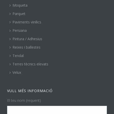
Moqueta
Parquet
Paviments vinílics
Persiana
Pintura / Adhesius
Reixes i ballestes
Tendal
Terres tècnics elevats
Velux
VULL MÉS INFORMACIÓ
El teu nom (requerit)