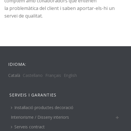
comptem amb col·laboradors que entenen
la problemàtica del client i saben aportar-els-hi un
servei de qualitat.
IDIOMA:
Català
Castellano
Français
English
SERVEIS I GARANTIES
Instal·lació productes decoració
Interiorisme / Disseny interiors
Serveis contract