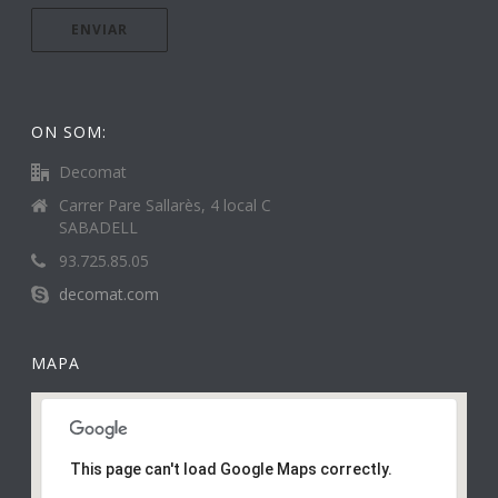
ON SOM:
Decomat
Carrer Pare Sallarès, 4 local C
SABADELL
93.725.85.05
decomat.com
MAPA
This page can't load Google Maps correctly.