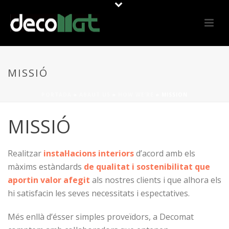
MISSIÓ
PORTADA
»
ABAUT US
»
HOW WE’RE
»
MISSION
MISSIÓ
Realitzar
instal·lacions interiors
d’acord amb els
màxims estàndards
de qualitat i sostenibilitat que
aportin valor afegit
als nostres clients i que alhora els
hi satisfacin les seves necessitats i espectatives.
Més enllà d’ésser simples proveïdors, a Decomat