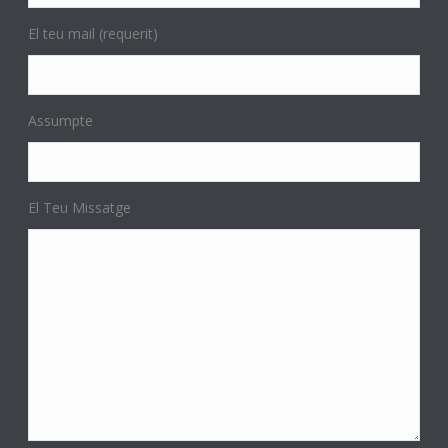
El teu mail (requerit)
Assumpte
El Teu Missatge