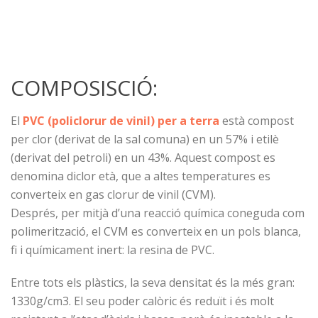
COMPOSISCIÓ:
El
PVC (policlorur de vinil) per a terra
està compost
per clor (derivat de la sal comuna) en un 57% i etilè
(derivat del petroli) en un 43%. Aquest compost es
denomina diclor età, que a altes temperatures es
converteix en gas clorur de vinil (CVM).
Després, per mitjà d’una reacció química coneguda com
polimerització, el CVM es converteix en un pols blanca,
fi i químicament inert: la resina de PVC.
Entre tots els plàstics, la seva densitat és la més gran:
1330g/cm3. El seu poder calòric és reduït i és molt