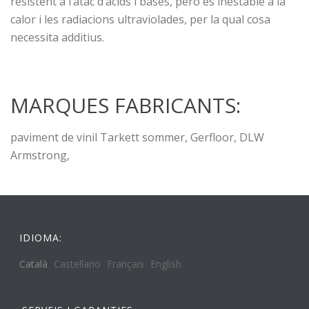
resistent a l’atac d’àcids i bases, però és inestable a la
calor i les radiacions ultraviolades, per la qual cosa
necessita additius.
MARQUES FABRICANTS:
paviment de vinil Tarkett sommer, Gerfloor, DLW
Armstrong,
IDIOMA:
Català
Castellano
Français
English