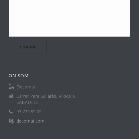
ON SOM:
Decomat
Carrer Pare Sallarès, 4 local C
SABADELL
93.725.85.05
decomat.com