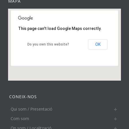
MAPA
This page can't load Google Maps correctly.
OK
Do you own this website?
CONEIX-NOS
Qui som / Presentació
Com som
On som / Localització