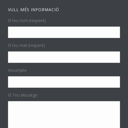
VULL MÉS INFORMACIÓ
El teu nom (requerit)
El teu mail (requerit)
Assumpte
El Teu Missatge