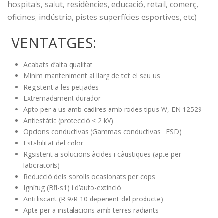
hospitals, salut, residències, educació, retail, comerç,
oficines, indústria, pistes superfícies esportives, etc)
VENTATGES:
Acabats d’alta qualitat
Mínim manteniment al llarg de tot el seu us
Registent a les petjades
Extremadament durador
Apto per a us amb cadires amb rodes tipus W, EN 12529
Antiestàtic (protecció < 2 kV)
Opcions conductivas (Gammas conductivas i ESD)
Estabilitat del color
Rgsistent a solucions àcides i càustiques (apte per
laboratoris)
Reducció dels sorolls ocasionats per cops
Ignífug (Bfl-s1) i d’auto-extinció
Antilliscant (R 9/R 10 depenent del producte)
Apte per a instalacions amb terres radiants