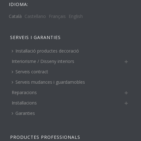
IDIOMA:
Català
Castellano
Français
English
SERVEIS I GARANTIES
Instal·lació productes decoració
Interiorisme / Disseny interiors
Serveis contract
Serveis mudances i guardamobles
Reparacions
Instal·lacions
Garanties
PRODUCTES PROFESSIONALS