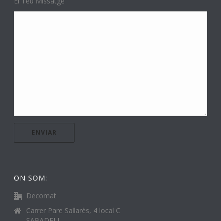
El Teu Missatge
ON SOM:
Decomat
Carrer Pare Sallarès, 4 local C
SABADELL