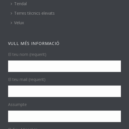
Tendal
Terres tècnics elevats
Velux
VULL MÉS INFORMACIÓ
El teu nom (requerit)
El teu mail (requerit)
Assumpte