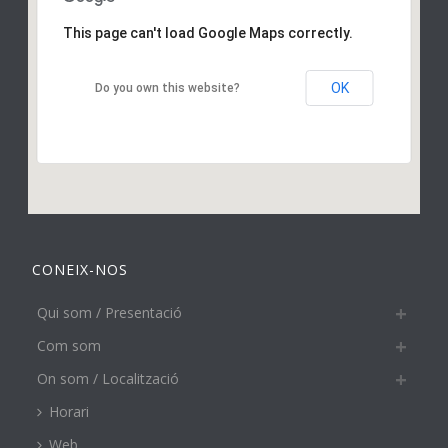
This page can't load Google Maps correctly.
OK
Do you own this website?
CONEIX-NOS
Qui som / Presentació
Com som
On som / Localització
Horari
Web