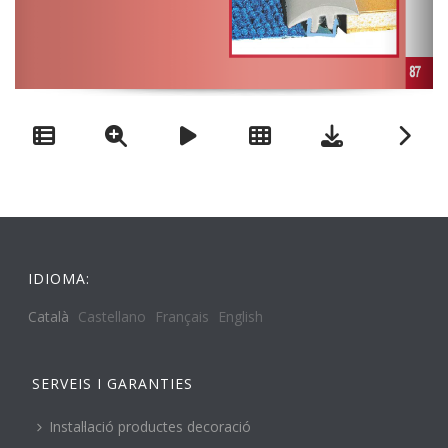
IDIOMA:
Català
Castellano
Français
English
SERVEIS I GARANTIES
Instal·lació productes decoració