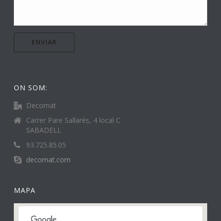
ON SOM:
Decomat
Carrer Pare Sallarès, 4 local C
SABADELL
93.725.85.05
decomat.com
MAPA