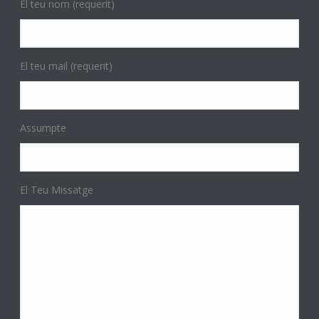
El teu nom (requerit)
El teu mail (requerit)
Assumpte
El Teu Missatge