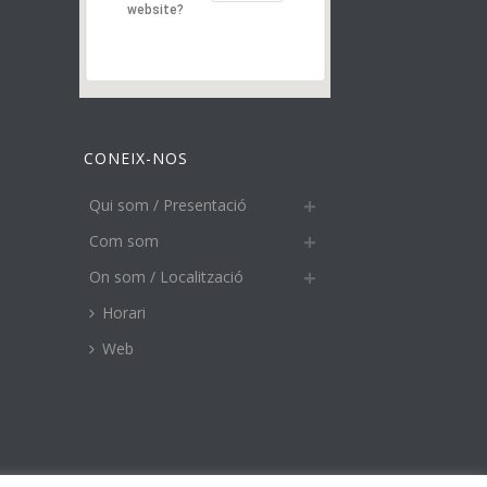
website?
CONEIX-NOS
Qui som / Presentació
Com som
On som / Localització
Horari
Web