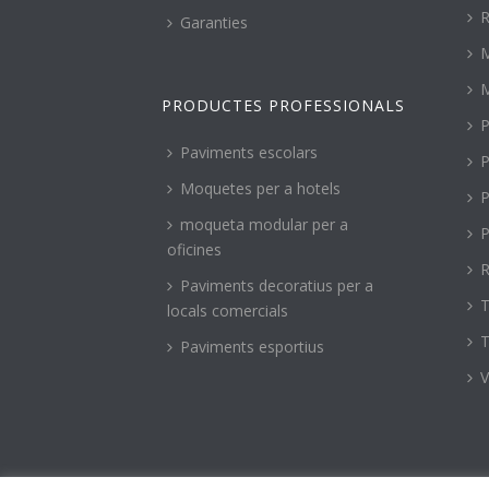
R
Garanties
PRODUCTES PROFESSIONALS
P
Paviments escolars
P
Moquetes per a hotels
P
moqueta modular per a
P
oficines
R
Paviments decoratius per a
T
locals comercials
T
Paviments esportius
V