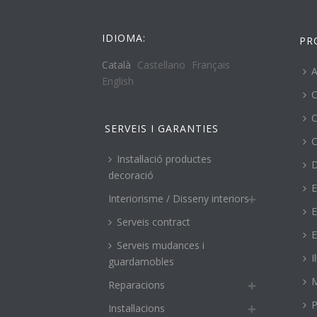
IDIOMA:
PR
Català
Castellano
Français
A
English
C
C
SERVEIS I GARANTIES
C
Instal·lació productes
decoració
E
Interiorisme / Disseny interiors
E
Serveis contract
E
Serveis mudances i
I
guardamobles
M
Reparacions
P
Instal·lacions