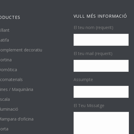
VULL MÉS INFORMACIÓ
ODUCTES
El teu nom (requerit)
ïllant
atifa
omplement decoratiu
El teu mail (requerit)
ortina
Domòtica
comaterials
Assumpte
ines / Maquinària
scala
El Teu Missatge
l·luminació
ampara d’oficina
orta