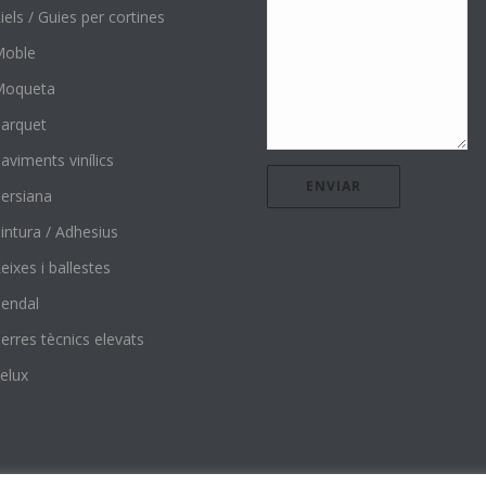
iels / Guies per cortines
Moble
Moqueta
arquet
aviments vinílics
ersiana
intura / Adhesius
eixes i ballestes
endal
erres tècnics elevats
elux