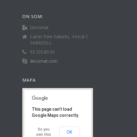
ON SOM:
Decomat
Carrer Pare Sallarès, 4 local C
SABADELL
93.725.85.05
decomat.com
MAPA
This page can't load
Google Maps correctly.
Do you
OK
own this