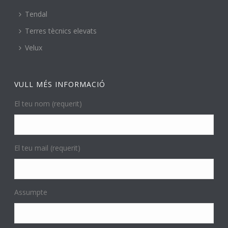
Tendal
Terres tècnics elevats
Velux
VULL MÉS INFORMACIÓ
El teu nom (requerit)
El teu mail (requerit)
Assumpte