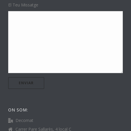
El Teu Missatge
ON SOM:
Decomat
Carrer Pare Sallarès, 4 local C