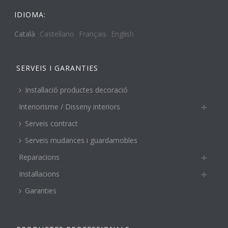
IDIOMA:
Català
Castellano
Français
English
SERVEIS I GARANTIES
Instal·lació productes decoració
Interiorisme / Disseny interiors
Serveis contract
Serveis mudances i guardamobles
Reparacions
Instal·lacions
Garanties