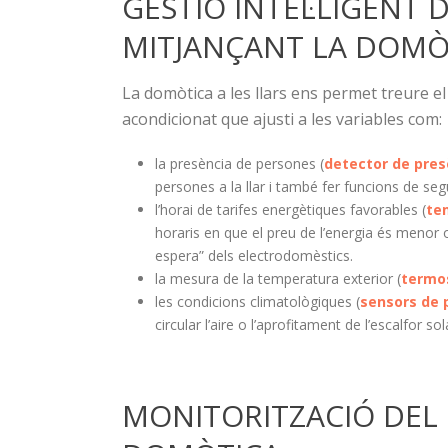
GESTIÓ INTEL·LIGENT 
MITJANÇANT LA DOMÒ
La domòtica a les llars ens permet treure el
acondicionat que ajusti a les variables com:
la presència de persones (
detector de pres
persones a la llar i també fer funcions de seg
l’horai de tarifes energètiques favorables (
te
horaris en que el preu de l’energia és menor
espera” dels electrodomèstics.
la mesura de la temperatura exterior (
termo
les condicions climatològiques (
sensors de p
circular l’aire o l’aprofitament de l’escalfor sol
MONITORITZACIÓ DEL 