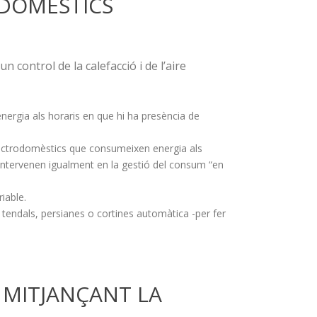
ODOMÈSTICS
 control de la calefacció i de l’aire
ergia als horaris en que hi ha presència de
lectrodomèstics que consumeixen energia als
 intervenen igualment en la gestió del consum “en
riable.
tendals, persianes o cortines automàtica -per fer
 MITJANÇANT LA