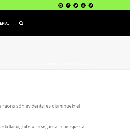
ERIAL
E APLICA LA DOMÓTICA
»
DOMÓTICA EN EL HOGAR
s raons són evidents: es disminueix el
e la llar digital era la seguretat que aquesta