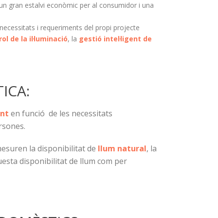
 un gran estalvi econòmic per al consumidor i una
necessitats i requeriments del propi projecte
ol de la il·luminació
, la
gestió intel·ligent de
ICA:
nt
en funció de les necessitats
ersones.
mesuren la disponibilitat de
llum natural
, la
esta disponibilitat de llum com per