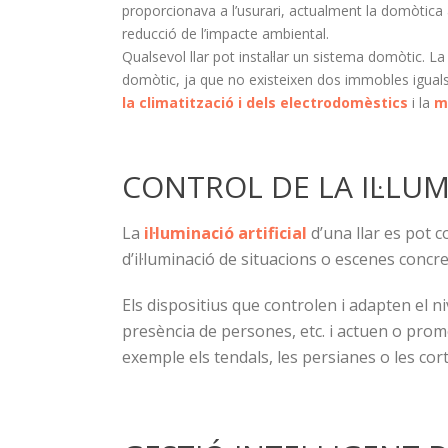
proporcionava a l’usurari, actualment la domòtica 
reducció de l’impacte ambiental.
Qualsevol llar pot instal·lar un sistema domòtic. L
domòtic, ja que no existeixen dos immobles iguals. L
la climatització i dels electrodomèstics
i la
m
CONTROL DE LA IL·LU
La
il·luminació artificial
d’una llar es pot c
d’il·luminació de situacions o escenes concre
Els dispositius que controlen i adapten el n
presència de persones, etc. i actuen o pro
exemple els tendals, les persianes o les cort