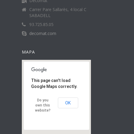
Decomat
Carrer Pare Sallarès, 4 local C
SABADELL
93.725.85.05
decomat.com
MAPA
This page can't load
Google Maps correctly.
Do you
OK
own this
website?