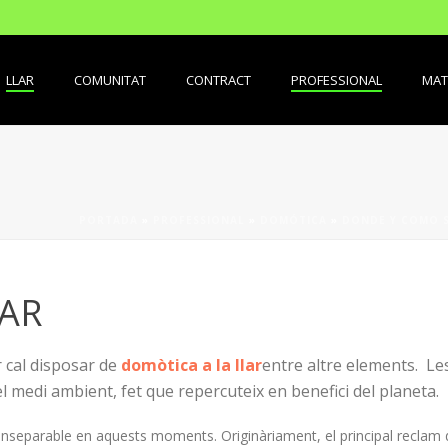
LLAR
COMUNITAT
CONTRACT
PROFESSIONAL
MAT
PORTADA
»
PROFESSIONAL
»
DOMÓTICA
»
DONDE Y COMO S
LAR
r cal disposar de
domòtica a la llar
entre altre elements. Le
l medi ambient, fet que repercuteix en benefici del planeta.
 inseparable en aquests moments. Originàriament, el principal reclam d