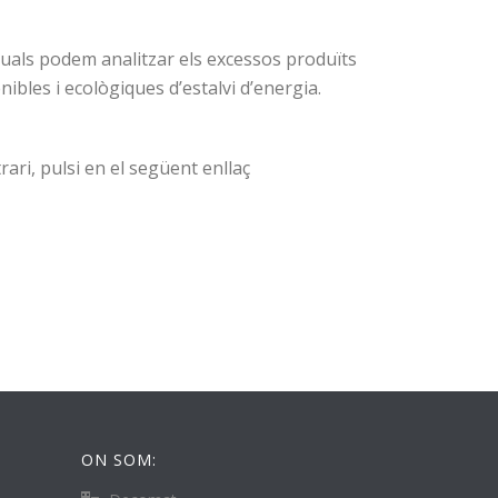
quals podem analitzar els excessos produïts
bles i ecològiques d’estalvi d’energia.
ari, pulsi en el següent enllaç
ON SOM: