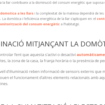
a la llar contribueix a la disminució del consum energètic que suposa
a
domotica a les llars
i la complexitat de la mateixa dependrà de les 
a domòtica i l’eficiència energètica de la llar s’aplicquen en: el
contr
onitorització del consum energètic
a l’habitatge.
MINACIÓ MITJANÇANT LA DOMÒT
ontrolar fent que aquesta s’activi o desactivi
automàticame
tes, la zona de la casa, la franja horària o la presència de p
ivell d’il·luminació reben informació de sensors externs que 
mouen el funcionament d’altres elements relacionats amb aqu
ines.