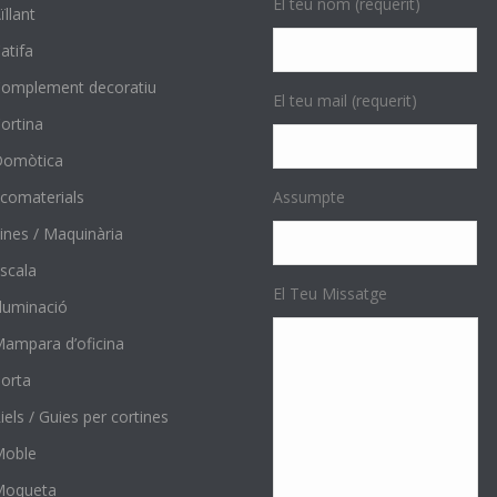
El teu nom (requerit)
ïllant
atifa
omplement decoratiu
El teu mail (requerit)
ortina
Domòtica
comaterials
Assumpte
ines / Maquinària
scala
El Teu Missatge
l·luminació
ampara d’oficina
orta
iels / Guies per cortines
Moble
Moqueta