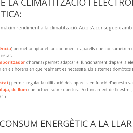
DE LA CLIMATITZACIÓ I ELECTR
TICA:
 màxim rendiment a la climatització. Això s’aconsegueix amb un
ència
) permet adaptar el funcionament d’aparells que consumeixen en
uretat.
mporitzador
d’horaris) permet adaptar el funcionament d’aparells e
 o en els horaris en que realment es necessita. Els sistemes domòtics
stat
) permet regular la utilització dels aparells en funció d’aquesta va
luja, de llum
que actuen sobre obertura i/o tancament de finestres, 
ar-)
CONSUM ENERGÈTIC A LA LLAR