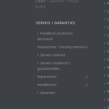
Català
Castellano
Français
A
English
C
C
SERVEIS I GARANTIES
C
Instal·lació productes
decoració
E
Interiorisme / Disseny interiors
E
Serveis contract
E
Serveis mudances i
I
guardamobles
M
Reparacions
P
Instal·lacions
R
Garanties