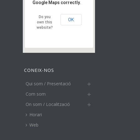
Google Maps correctly.
Do you
OK
own this
website?
CONEIX-NOS
Qui som / Presentació
Com som
On som / Localització
Horari
Web