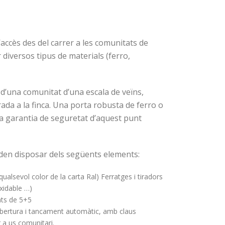
accès des del carrer a les comunitats de
diversos tipus de materials (ferro,
 d’una comunitat d’una escala de veïns,
ada a la finca. Una porta robusta de ferro o
a garantia de seguretat d’aquest punt
den disposar dels següents elements:
qualsevol color de la carta Ral) Ferratges i tiradors
xidable …)
ats de 5+5
bertura i tancament automàtic, amb claus
a us comunitari.