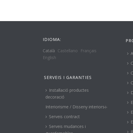
IDIOMA:
PR
Català
Castellano
Français
A
English
C
C
SERVEIS I GARANTIES
C
Instal·lació productes
decoració
E
Interiorisme / Disseny interiors
E
Serveis contract
E
Serveis mudances i
I