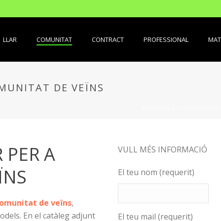
LLAR
COMUNITAT
CONTRACT
PROFESSIONAL
MAT
OMUNITAT DE VEÏNS
PORTADA
»
COMUNIDADE
 PER A
VULL MÉS INFORMACIÓ
ÏNS
El teu nom (requerit)
comunitat de veïns
,
odels. En el catàleg adjunt
El teu mail (requerit)