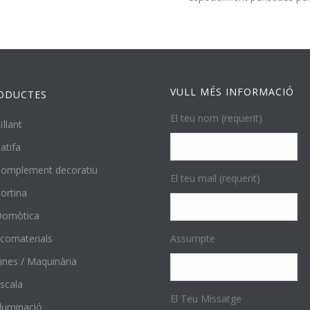
VULL MÉS INFORMACIÓ
ODUCTES
El teu nom (requerit)
ïllant
atifa
omplement decoratiu
El teu mail (requerit)
ortina
Domòtica
comaterials
Assumpte
ines / Maquinària
scala
El Teu Missatge
l·luminació