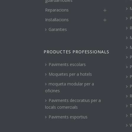
guardamobles
M
Reparacions
P
Instal·lacions
R
Garanties
PRODUCTES PROFESSIONALS
P
Paviments escolars
P
Moquetes per a hotels
P
moqueta modular per a
P
oficines
R
Paviments decoratius per a
T
locals comercials
T
Paviments esportius
V