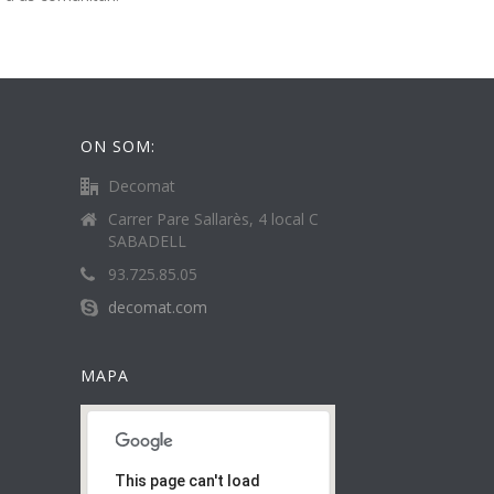
ON SOM:
Decomat
Carrer Pare Sallarès, 4 local C
SABADELL
93.725.85.05
decomat.com
MAPA
This page can't load