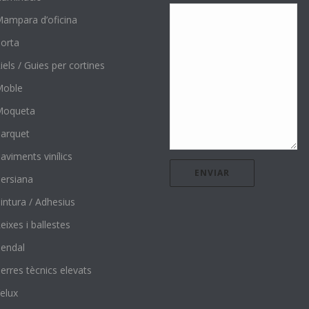
ampara d’oficina
orta
iels / Guies per cortines
Moble
Moqueta
arquet
aviments vinílics
ersiana
intura / Adhesius
eixes i ballestes
endal
erres tècnics elevats
elux