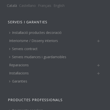
Català
Castellano
Français
English
SERVEIS I GARANTIES
Instal·lació productes decoració
Interiorisme / Disseny interiors
Serveis contract
Serveis mudances i guardamobles
Reparacions
Instal·lacions
Garanties
PRODUCTES PROFESSIONALS