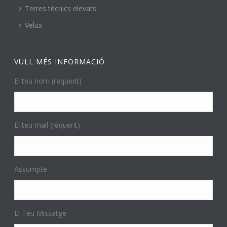
Terres tècnics elevats
Velux
VULL MÉS INFORMACIÓ
El teu nom (requerit)
El teu mail (requerit)
Assumpte
El Teu Missatge