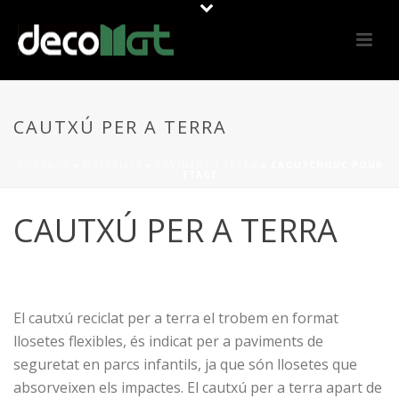
CAUTXÚ PER A TERRA
PORTADA
»
MATERIALS
»
PAVIMENT / TERRA
»
CAOUTCHOUC POUR
ETAGE
CAUTXÚ PER A TERRA
El cautxú reciclat per a terra el trobem en format
llosetes flexibles, és indicat per a paviments de
seguretat en parcs infantils, ja que són llosetes que
absorveixen els impactes. El cautxú per a terra apart de