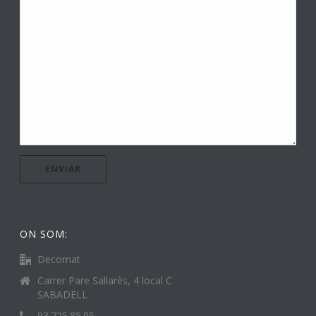
ON SOM:
Decomat
Carrer Pare Sallarès, 4 local C
SABADELL
93.725.85.05