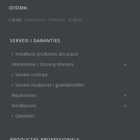
IDIOMA:
Català
Castellano
Français
English
SERVEIS I GARANTIES
Instal·lació productes decoració
Interiorisme / Disseny interiors
Serveis contract
Serveis mudances i guardamobles
Reparacions
Instal·lacions
Garanties
PRODUCTES PROFESSIONALS