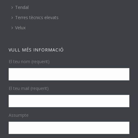
Tendal
Terres tècnics elevats
Velux
VULL MÉS INFORMACIÓ
El teu nom (requerit)
El teu mail (requerit)
Assumpte