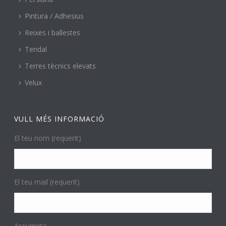
Pintura / Adhesius
Reixes i ballestes
Tendal
Terres tècnics elevats
Velux
VULL MÉS INFORMACIÓ
El teu nom (requerit)
El teu mail (requerit)
Assumpte