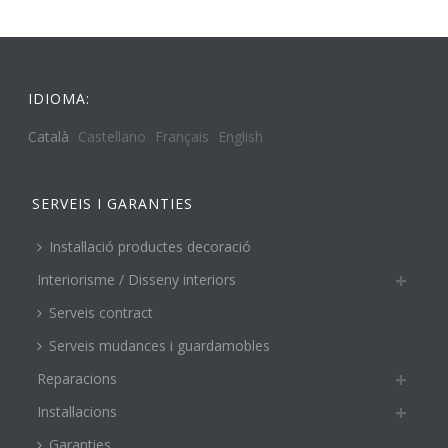
IDIOMA:
Català
Castellano
Français
English
SERVEIS I GARANTIES
Instal·lació productes decoració
Interiorisme / Disseny interiors
Serveis contract
Serveis mudances i guardamobles
Reparacions
Instal·lacions
Garanties