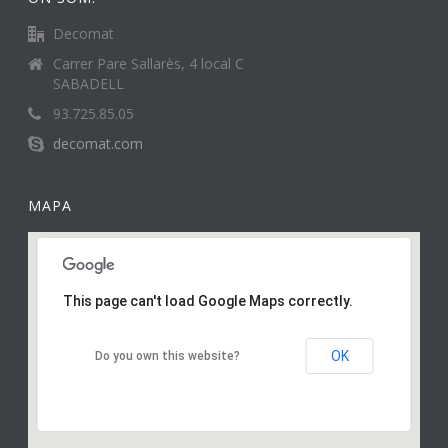
Decomat
Carrer Pare Sallarès, 4 local C
SABADELL
93.725.85.05
decomat.com
MAPA
This page can't load Google Maps correctly.
OK
Do you own this website?