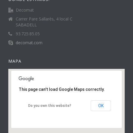
Decomat
Carrer Pare Sallarès, 4 local C
SABADELL
93.725.85.05
decomat.com
MAPA
This page can't load Google Maps correctly.
OK
Do you own this website?