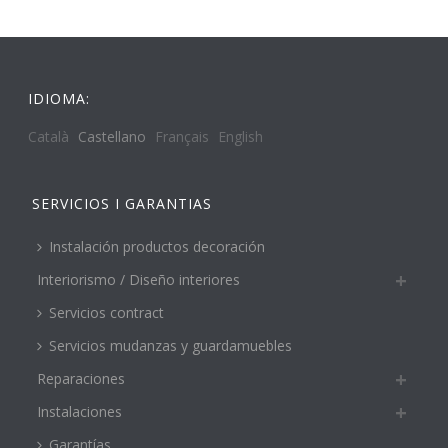
IDIOMA:
Català
Castellano
Français
English
SERVICIOS I GARANTIAS
Instalación productos decoración
Interiorismo / Diseño interiores
Servicios contract
Servicios mudanzas y guardamuebles
Reparaciones
Instalaciones
Garantías