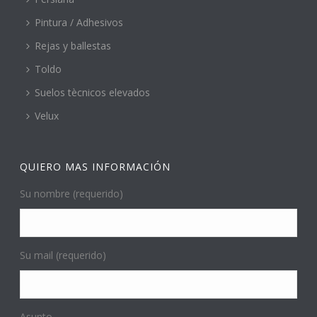
Pintura / Adhesivos
Rejas y ballestas
Toldo
Suelos tècnicos elevados
Velux
QUIERO MAS INFORMACIÓN
Su nombre (requerido)
Su mail (requerido)
Asunto