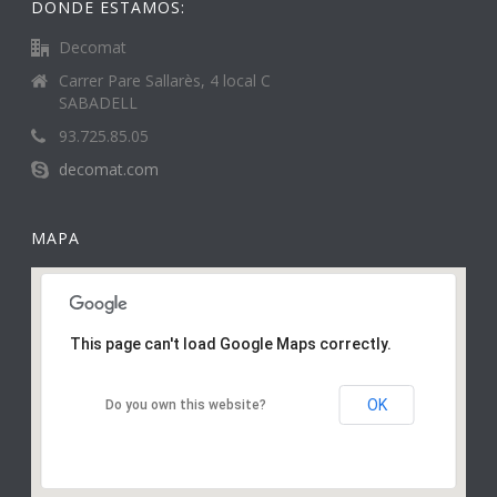
DONDE ESTAMOS:
Decomat
Carrer Pare Sallarès, 4 local C
SABADELL
93.725.85.05
decomat.com
MAPA
This page can't load Google Maps correctly.
OK
Do you own this website?