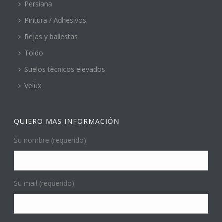
Persiana
Pintura / Adhesivos
Rejas y ballestas
Toldo
Suelos tècnicos elevados
Velux
QUIERO MAS INFORMACIÓN
Su nombre (requerido)
Su mail (requerido)