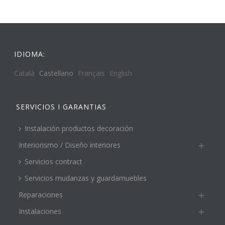
IDIOMA:
Català
Castellano
Français
English
SERVICIOS I GARANTIAS
Instalación productos decoración
Interiorismo / Diseño interiores
Servicios contract
Servicios mudanzas y guardamuebles
Reparaciones
Instalaciones