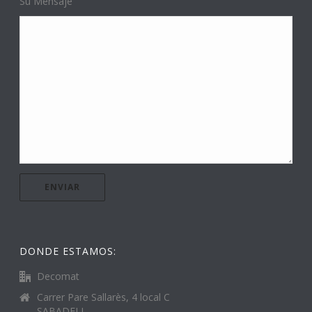
Su Mensaje
DONDE ESTAMOS:
Decomat
Carrer Pare Sallarès, 4 local C
SABADELL