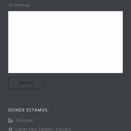
Su Mensaje
DONDE ESTAMOS:
Decomat
Carrer Pare Sallarès, 4 local C