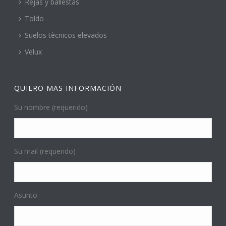
Rejas y ballestas
Toldo
Suelos tècnicos elevados
Velux
QUIERO MAS INFORMACIÓN
Su nombre (requerido)
Su mail (requerido)
Asunto