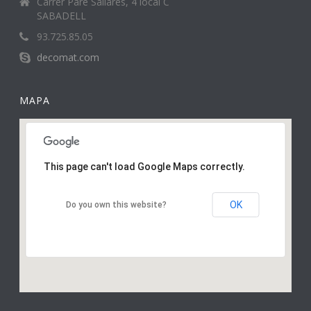
Carrer Pare Sallarès, 4 local C
SABADELL
93.725.85.05
decomat.com
MAPA
This page can't load Google Maps correctly.
OK
Do you own this website?