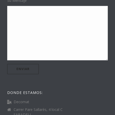
Su Mensaje
DONDE ESTAMOS:
Decomat
Carrer Pare Sallarès, 4 local C
SABADELL