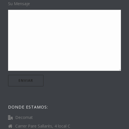
Su Mensaje
DONDE ESTAMOS:
Decomat
Carrer Pare Sallarès, 4 local C