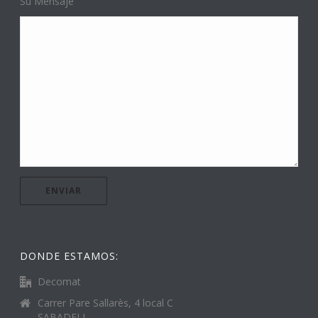
Su Mensaje
DONDE ESTAMOS:
Decomat
Carrer Pare Sallarès, 4 local C
SABADELL