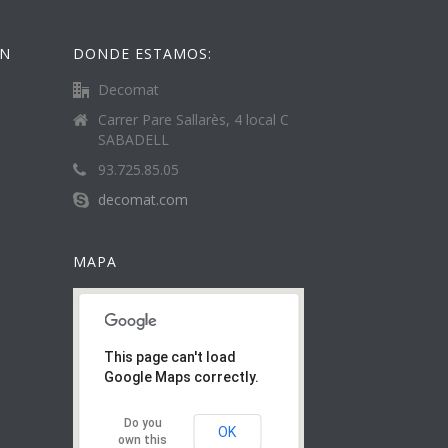
ÓN
DONDE ESTAMOS:
Decomat
Carrer Pare Sallarès, 4 local C
SABADELL
93.725.85.05
decomat.com
MAPA
This page can't load
Google Maps correctly.
Do you
OK
own this