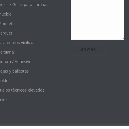
ieles / Guias para cortinas
ueble
Moqueta
arquet
avimentos vinílicos
ersiana
intura / Adhesivos
ejas y ballestas
oldo
uelos tècnicos elevados
elux