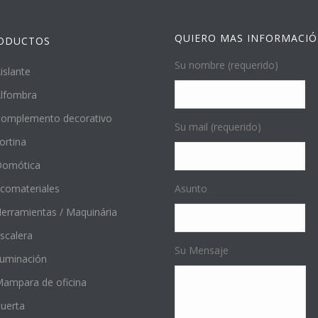
QUIERO MAS INFORMACI
ODUCTOS
Su nombre (requerido)
islante
lfombra
omplemento decorativo
Su mail (requerido)
ortina
Domótica
comateriales
Asunto
erramientas / Maquinária
scalera
Su Mensaje
luminación
ampara de oficina
uerta