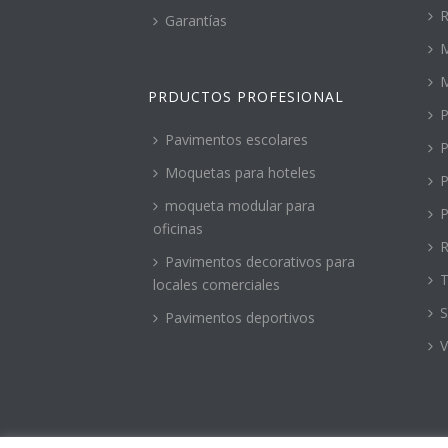
R
Garantías
M
PRDUCTOS PROFESIONAL
P
Pavimentos escolares
P
Moquetas para hoteles
P
moqueta modular para
P
oficinas
R
Pavimentos decorativos para
T
locales comerciales
S
Pavimentos deportivos
V