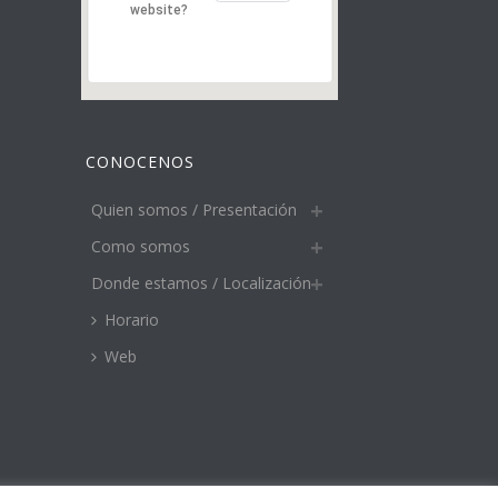
website?
CONOCENOS
Quien somos / Presentación
Como somos
Donde estamos / Localización
Horario
Web