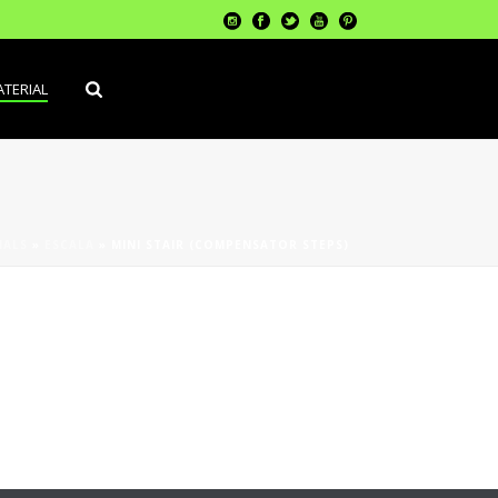
TERIAL
IALS
»
ESCALA
»
MINI STAIR (COMPENSATOR STEPS)