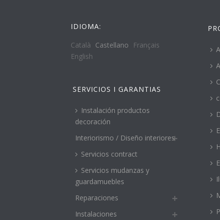
IDIOMA:
PR
Català
Castellano
Français
A
English
A
C
SERVICIOS I GARANTIAS
c
Instalación productos
decoración
E
Interiorismo / Diseño interiores
H
Servicios contract
E
Servicios mudanzas y
I
guardamuebles
M
Reparaciones
P
Instalaciones