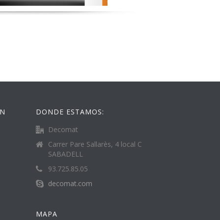
ÓN
DONDE ESTAMOS:
Decomat
Carrer Pare Sallarès, 4 local C
SABADELL
93.725.85.05
decomat.com
MAPA