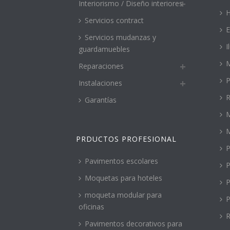
Interiorismo / Diseño interiores
H
Servicios contract
E
Servicios mudanzas y
I
guardamuebles
M
Reparaciones
P
Instalaciones
R
Garantías
M
PRDUCTOS PROFESIONAL
P
Pavimentos escolares
P
Moquetas para hoteles
P
moqueta modular para
P
oficinas
R
Pavimentos decorativos para