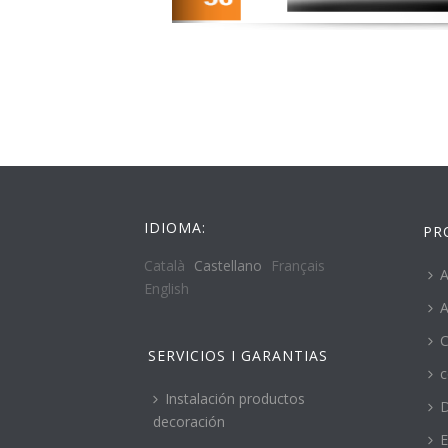
IDIOMA:
PR
Català
Castellano
Français
A
English
A
C
SERVICIOS I GARANTIAS
c
Instalación productos
decoración
E