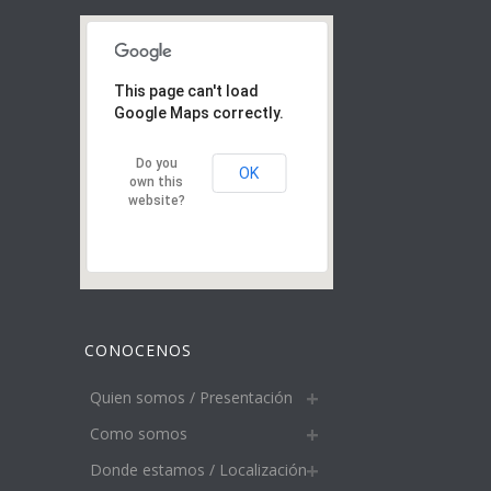
This page can't load
Google Maps correctly.
Do you
OK
own this
website?
CONOCENOS
Quien somos / Presentación
Como somos
Donde estamos / Localización