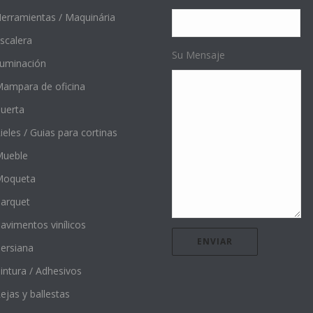
erramientas / Maquinária
scalera
Su Mensaje
luminación
ampara de oficina
uerta
ieles / Guias para cortinas
ueble
Moqueta
arquet
avimentos vinílicos
ersiana
intura / Adhesivos
ejas y ballestas