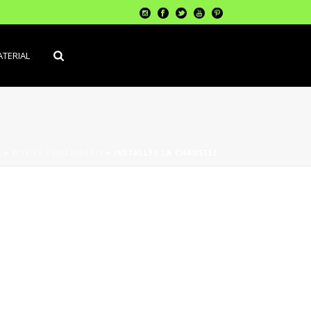
TERIAL
L
»
OUTILS / MACHINERIE
»
INSTALLEZ LA CHAUSSÉE