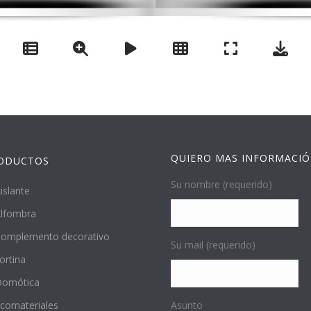
QUIERO MAS INFORMACI
ODUCTOS
Su nombre (requerido)
islante
lfombra
omplemento decorativo
Su mail (requerido)
ortina
Domótica
comateriales
Asunto