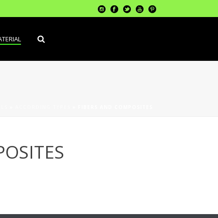
TERIAL
ALS
»
ACCORDING TYPES
»
FIBERS AND COMPOSITES
POSITES