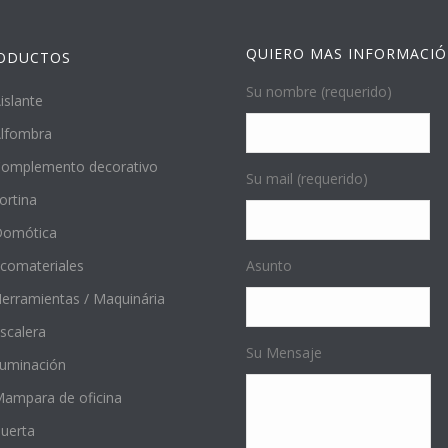
QUIERO MAS INFORMACI
ODUCTOS
Su nombre (requerido)
islante
lfombra
omplemento decorativo
Su mail (requerido)
ortina
Domótica
comateriales
Asunto
erramientas / Maquinária
scalera
Su Mensaje
luminación
ampara de oficina
uerta