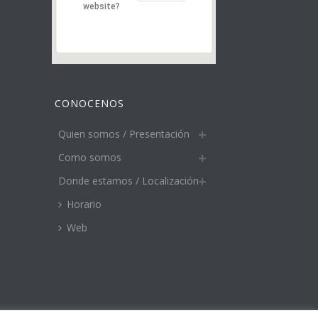
website?
CONOCENOS
Quien somos / Presentación
Como somos
Donde estamos / Localización
Horario
Web