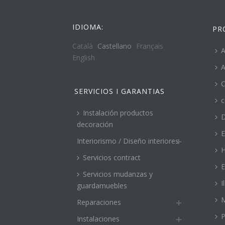
IDIOMA:
PR
Català
Castellano
Français
A
English
A
C
SERVICIOS I GARANTIAS
c
Instalación productos
decoración
E
Interiorismo / Diseño interiores
H
Servicios contract
E
Servicios mudanzas y
I
guardamuebles
M
Reparaciones
P
Instalaciones