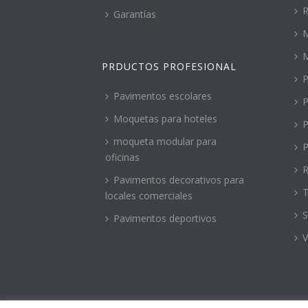
R
Garantías
M
PRDUCTOS PROFESIONAL
P
Pavimentos escolares
P
Moquetas para hoteles
P
moqueta modular para
P
oficinas
R
Pavimentos decorativos para
T
locales comerciales
S
Pavimentos deportivos
V