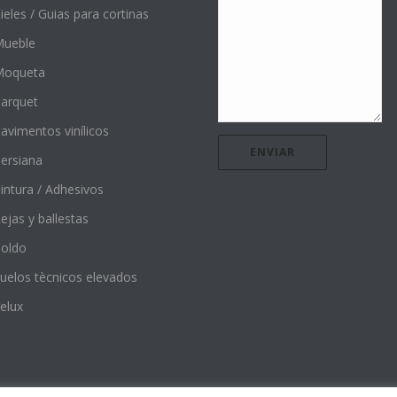
ieles / Guias para cortinas
ueble
Moqueta
arquet
avimentos vinílicos
ersiana
intura / Adhesivos
ejas y ballestas
oldo
uelos tècnicos elevados
elux