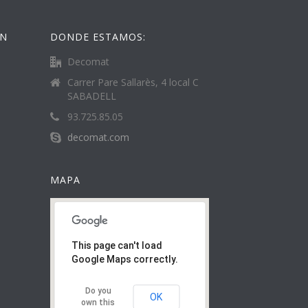
ÓN
DONDE ESTAMOS:
Decomat
Carrer Pare Sallarès, 4 local C
SABADELL
93.725.85.05
decomat.com
MAPA
This page can't load
Google Maps correctly.
Do you
OK
own this