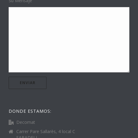
Su Mensaje
DONDE ESTAMOS:
Decomat
Carrer Pare Sallarès, 4 local C
SABADELL