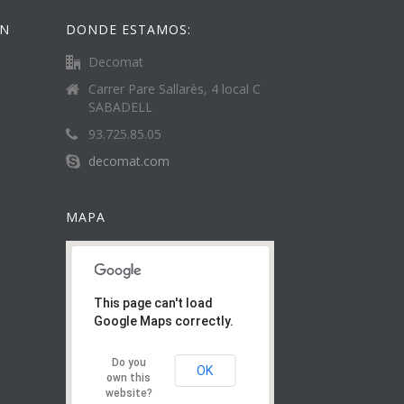
ÓN
DONDE ESTAMOS:
Decomat
Carrer Pare Sallarès, 4 local C
SABADELL
93.725.85.05
decomat.com
MAPA
This page can't load
Google Maps correctly.
Do you
OK
own this
website?