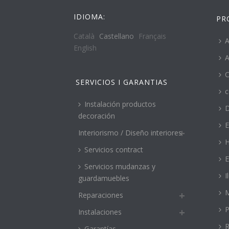
IDIOMA:
PR
Català
Castellano
Français
A
English
A
C
SERVICIOS I GARANTIAS
c
Instalación productos
decoración
E
Interiorismo / Diseño interiores
H
Servicios contract
E
Servicios mudanzas y
I
guardamuebles
M
Reparaciones
P
Instalaciones
R
Garantías