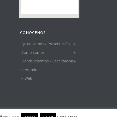
CONOCENOS
Quien somos / Presentación
Como somos
Donde estamos / Localización
Horario
Web
if you wish.
Read More