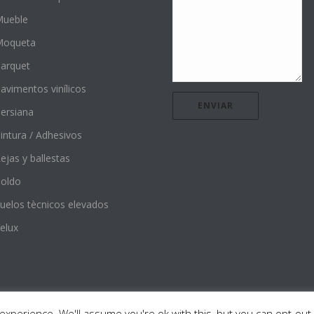
ueble
Moqueta
arquet
avimentos vinílicos
ersiana
intura / Adhesivos
ejas y ballestas
oldo
uelos tècnicos elevados
elux
xperience. We'll assume you're ok with this, but you can opt-out 
coració Depavi, S.L.