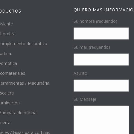
QUIERO MAS INFORMACI
ODUCTOS
Su nombre (requerido)
islante
lfombra
omplemento decorativo
Su mail (requerido)
ortina
Domótica
comateriales
Asunto
erramientas / Maquinária
scalera
Su Mensaje
luminación
ampara de oficina
uerta
ieles / Guias para cortinas