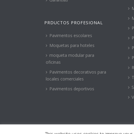
M
PRDUCTOS PROFESIONAL
P
Pavimentos escolares
P
Moquetas para hoteles
P
moqueta modular para
P
oficinas
R
Pavimentos decorativos para
T
locales comerciales
S
Pavimentos deportivos
V
This website uses cookies to improve your e
Copyright © 2018 - Todos los Derechos Reservados - De