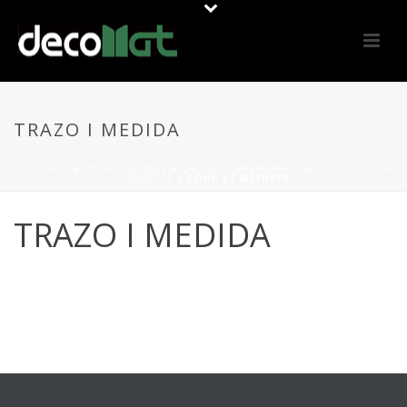
TRAZO I MEDIDA
PORTADA
»
PROFESSIONAL
»
OUTILS / MACHINERIE
»
INSTALLEZ LA
CHAUSSÉE
»
COUP ET MESURER
TRAZO I MEDIDA