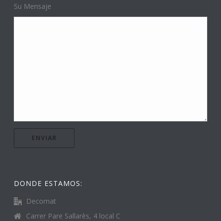
Su Mensaje
DONDE ESTAMOS:
Decomat
Carrer Pare Sallarès, 4 local C