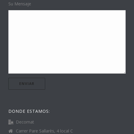
Su Mensaje
DONDE ESTAMOS:
Decomat
Carrer Pare Sallarès, 4 local C