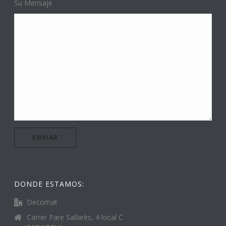
Su Mensaje
DONDE ESTAMOS:
Decomat
Carrer Pare Sallarès, 4 local C