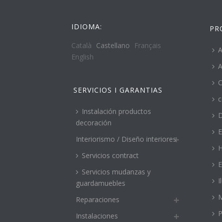
IDIOMA:
PR
Català
Castellano
Français
A
English
A
C
SERVICIOS I GARANTIAS
c
Instalación productos
decoración
E
Interiorismo / Diseño interiores
H
Servicios contract
E
Servicios mudanzas y
I
guardamuebles
M
Reparaciones
P
Instalaciones