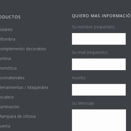
QUIERO MAS INFORMACI
ODUCTOS
Su nombre (requerido)
islante
lfombra
omplemento decorativo
Su mail (requerido)
ortina
Domótica
comateriales
Asunto
erramientas / Maquinária
scalera
Su Mensaje
luminación
ampara de oficina
uerta