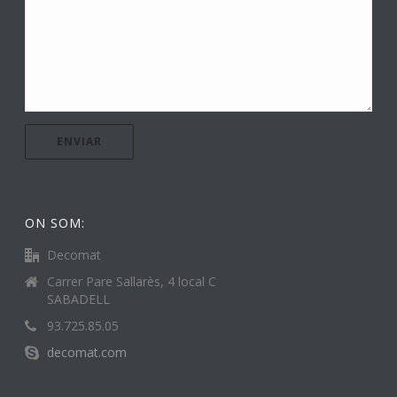
ON SOM:
Decomat
Carrer Pare Sallarès, 4 local C
SABADELL
93.725.85.05
decomat.com