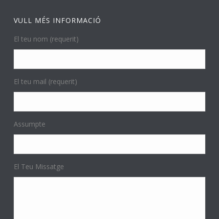
VULL MÉS INFORMACIÓ
El teu nom (requerit)
El teu mail (requerit)
Assumpte
El Teu Missatge