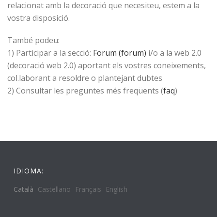
relacionat amb la decoració que necesiteu, estem a la
vostra disposició.
També podeu:
1) Participar a la secció:
Forum (forum)
i/o a la web 2.0
(decoració web 2.0) aportant els vostres coneixements,
col.laborant a resoldre o plantejant dubtes
2) Consultar les preguntes més freqüents (
faq
)
IDIOMA:
Català
Castellano
Français
English