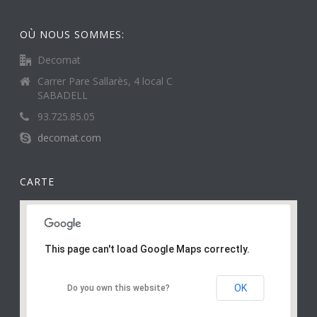
OÙ NOUS SOMMES:
Decomat
Carrer Pare Sallarès, 4 local C
SABADELL
93.725.85.05
decomat.com
CARTE
This page can't load Google Maps correctly.
OK
Do you own this website?