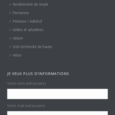
Revêtement de vinyle
Persienne
Peinture / Adhésif
Grilles et arbalètes
Vélum
Sols technicité de haute
Velux
JE VEUX PLUS D’INFORMATIONS
Votre nom (nécessaire)
Votre mail (nécessaire)