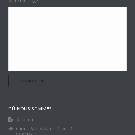
Votre message
OÙ NOUS SOMMES:
Decomat
Carrer Pare Sallarès, 4 local C
SABADELL