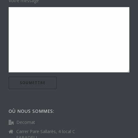
Votre message
OÙ NOUS SOMMES:
Decomat
Carrer Pare Sallarès, 4 local C
SABADELL