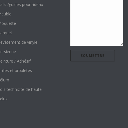
ails /guides pour rideau
euble
oquette
arquet
evêtement de vinyle
ersienne
einture / Adhésif
rilles et arbalètes
élum
ols technicité de haute
elux