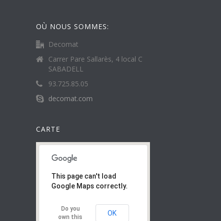
OÙ NOUS SOMMES:
Decomat
Carrer Pare Sallarès, 4 local C
SABADELL
93.725.85.05
decomat.com
CARTE
This page can't load
Google Maps correctly.
Do you
OK
own this