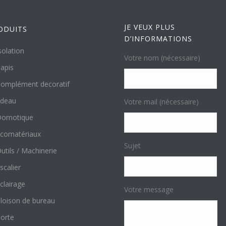
JE VEUX PLUS
ODUITS
D’INFORMATIONS
solation
Votre nom (nécessaire)
apis
omplément decoratif
ideau
Votre mail (nécessaire)
Domotique
comatériaux
Sujet
utils / Machinerie
scalier
clairage
Votre message
loison de bureau
orte