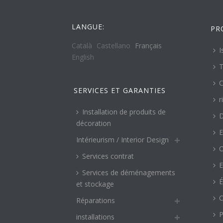
LANGUE:
PR
Català
Castellano
Français
I
English
T
C
SERVICES ET GARANTIES
r
Installation de produits de
décoration
E
Intérieurism / Interior Design
O
Services contrat
E
Services de déménagements
É
et stockage
C
Réparations
P
installations