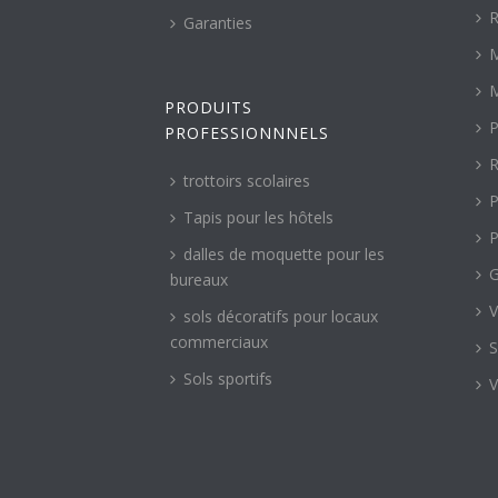
R
Garanties
M
M
PRODUITS
P
PROFESSIONNNELS
R
trottoirs scolaires
P
Tapis pour les hôtels
P
dalles de moquette pour les
G
bureaux
V
sols décoratifs pour locaux
commerciaux
S
Sols sportifs
V