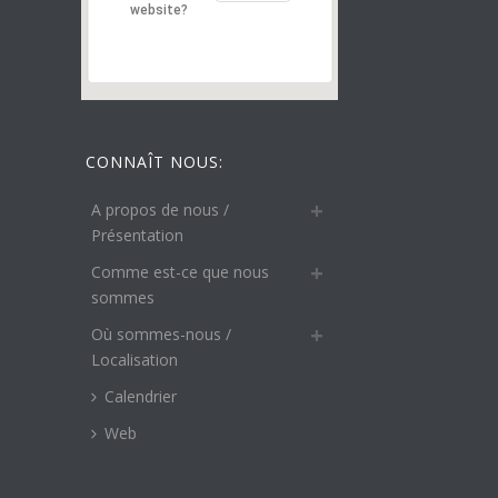
website?
CONNAÎT NOUS:
A propos de nous /
Présentation
Comme est-ce que nous
sommes
Où sommes-nous /
Localisation
Calendrier
Web