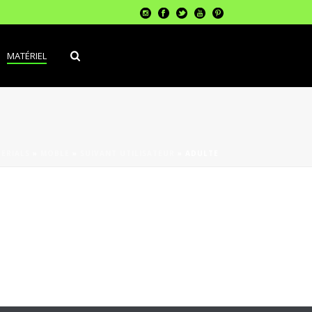
MATÉRIEL
ERIALS
»
MOBLE
»
SUIVANT UTILISATEUR
»
ADULTE