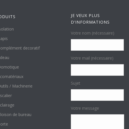
JE VEUX PLUS
ODUITS
D’INFORMATIONS
solation
Votre nom (nécessaire)
apis
omplément decoratif
ideau
Votre mail (nécessaire)
Domotique
comatériaux
Sujet
utils / Machinerie
scalier
clairage
Votre message
loison de bureau
orte