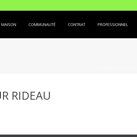
MAISON
COMMUNAUTÉ
CONTRAT
PROFESSIONNEL
PORTADA
»
MATERIALS
UR RIDEAU