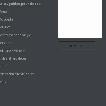
ails /guides pour rideau
euble
oquette
arquet
evêtement de vinyle
ersienne
einture / Adhésif
rilles et arbalètes
élum
ols technicité de haute
elux