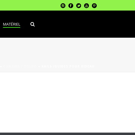
MATÉRIEL
»
CORTINA / TOLDO
»
RAILS /GUIDES POUR RIDEAU