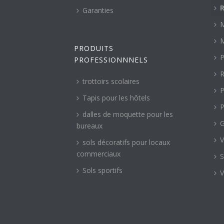
R
Garanties
M
M
PRODUITS
P
PROFESSIONNNELS
R
trottoirs scolaires
P
Tapis pour les hôtels
P
dalles de moquette pour les
G
bureaux
V
sols décoratifs pour locaux
commerciaux
S
Sols sportifs
V