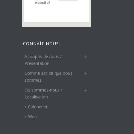
website?
CONNAÎT NOUS:
A propos de nous /
Présentation
Comme est-ce que nous
sommes
Où sommes-nous /
Localisation
Calendrier
Web