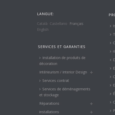
LANGUE:
PR
Català
Castellano
Français
I
English
T
C
SERVICES ET GARANTIES
r
Installation de produits de
décoration
E
Intérieurism / Interior Design
O
Services contrat
E
Services de déménagements
É
et stockage
C
Réparations
P
installations