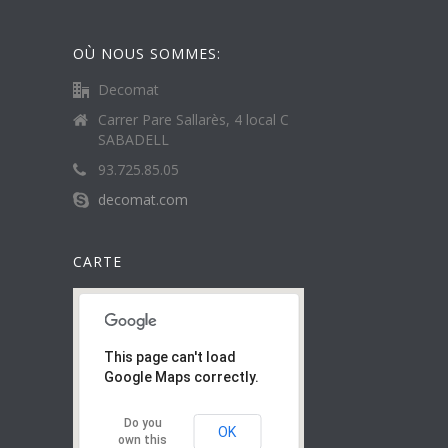
OÙ NOUS SOMMES:
Decomat
Carrer Pare Sallarès, 4 local C
SABADELL
93.725.85.05
decomat.com
CARTE
This page can't load
Google Maps correctly.
Do you
OK
own this