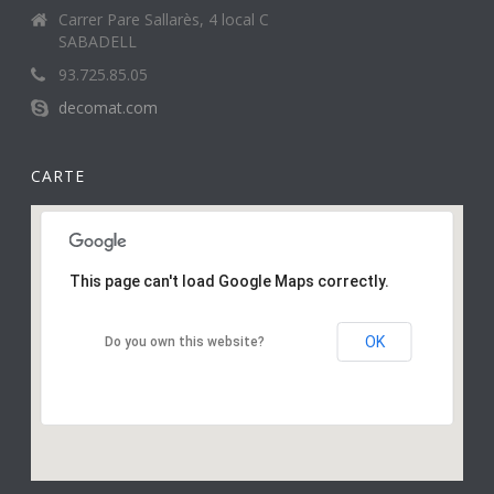
Carrer Pare Sallarès, 4 local C
SABADELL
93.725.85.05
decomat.com
CARTE
This page can't load Google Maps correctly.
OK
Do you own this website?