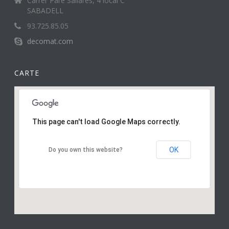
Carrer Pare Sallarès, 4 local C
SABADELL
93.725.85.05
decomat.com
CARTE
This page can't load Google Maps correctly.
OK
Do you own this website?