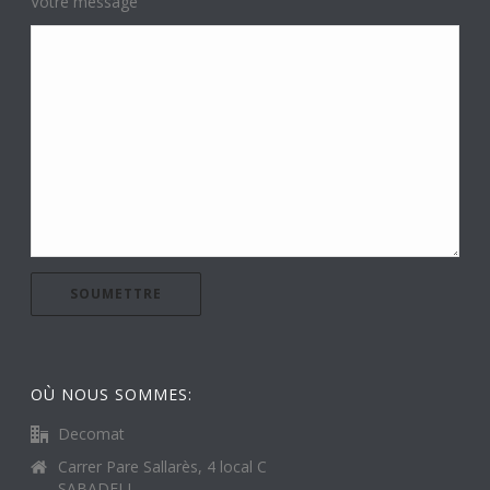
Votre message
OÙ NOUS SOMMES:
Decomat
Carrer Pare Sallarès, 4 local C
SABADELL