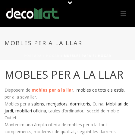
MOBLES PER A LA LLAR
PORTADA
»
HOGAR
»
MUEBLES PARA EL HOGAR
MOBLES PER A LA LLAR
Disposem de
mobles per a la llar
.
mobles de tots els estils
,
per a la seva llar.
Mobles per a
salons
,
menjadors
,
dormitoris
, Cuina,
Mobiliari de
jardí
,
mobiliari oficina
, taules d’ordinador, secció de moble
Outlet.
Mantenim una àmplia oferta de mobles per a la llar i
complements, moderns i de qualitat, seguint les darreres