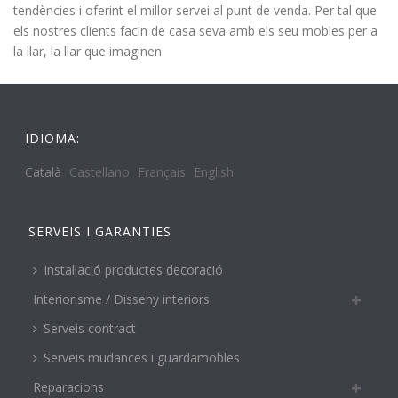
tendències i oferint el millor servei al punt de venda. Per tal que
els nostres clients facin de casa seva amb els seu mobles per a
la llar, la llar que imaginen.
IDIOMA:
Català
Castellano
Français
English
SERVEIS I GARANTIES
Instal·lació productes decoració
Interiorisme / Disseny interiors
Serveis contract
Serveis mudances i guardamobles
Reparacions