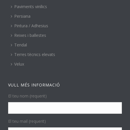
Paviments vinílics
Persiana
Pintura / Adhesius
Reixes i ballestes
Tendal
Terres tècnics elevats
Velux
VULL MÉS INFORMACIÓ
El teu nom (requerit)
El teu mail (requerit)