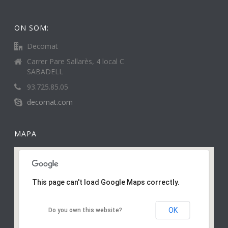
ON SOM:
Decomat
Carrer Pare Sallarès, 4 local C
SABADELL
93.725.85.05
decomat.com
MAPA
This page can't load Google Maps correctly.
OK
Do you own this website?